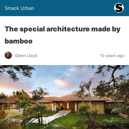
Smack Urban
The special architecture made by
bamboo
Glenn Lloyd
10 years ago